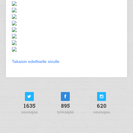
Takaisin edelliselle sivulle
1635
895
620
seuraajaa
tykkääjää
seuraajaa