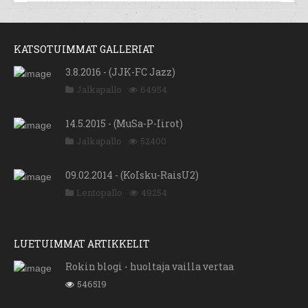
KATSOTUIMMAT GALLERIAT
3.8.2016 - (JJK-FC Jazz)
Jalkapallo
64954
14.5.2015 - (MuSa-P-Iirot)
Jalkapallo
52400
09.02.2014 - (KoIsku-RaisU2)
Lentopallo
49254
LUETUIMMAT ARTIKKELIT
Rokin blogi - huoltaja vailla vertaa
546519