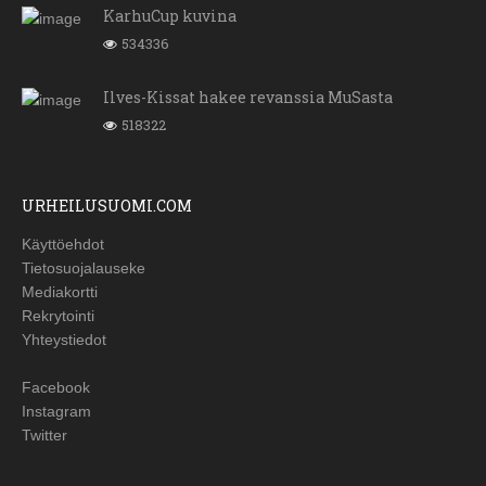
KarhuCup kuvina
534336
Ilves-Kissat hakee revanssia MuSasta
518322
URHEILUSUOMI.COM
Käyttöehdot
Tietosuojalauseke
Mediakortti
Rekrytointi
Yhteystiedot
Facebook
Instagram
Twitter