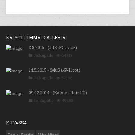
KATSOTUIMMAT GALLERIAT
3.8.2016 - (JJK-FC Jazz)
Jalkapallo
64919
14.5.2015 - (MuSa-P-Iirot)
Jalkapallo
52396
09.02.2014 - (KoIsku-RaisU2)
Lentopallo
49250
KUVASSA