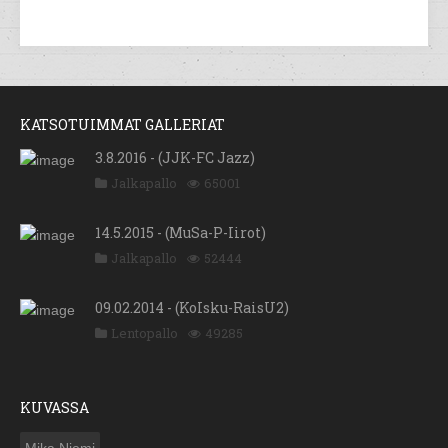
KATSOTUIMMAT GALLERIAT
3.8.2016 - (JJK-FC Jazz)
Jalkapallo
65001
14.5.2015 - (MuSa-P-Iirot)
Jalkapallo
52444
09.02.2014 - (KoIsku-RaisU2)
Lentopallo
49285
KUVASSA