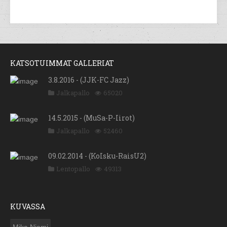
KATSOTUIMMAT GALLERIAT
3.8.2016 - (JJK-FC Jazz)
Jalkapallo
65020
14.5.2015 - (MuSa-P-Iirot)
Jalkapallo
52460
09.02.2014 - (KoIsku-RaisU2)
Lentopallo
49313
KUVASSA