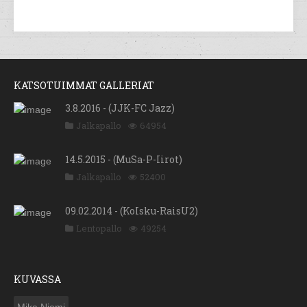
KATSOTUIMMAT GALLERIAT
3.8.2016 - (JJK-FC Jazz)
Jalkapallo
64954
14.5.2015 - (MuSa-P-Iirot)
Jalkapallo
52400
09.02.2014 - (KoIsku-RaisU2)
Lentopallo
49254
KUVASSA