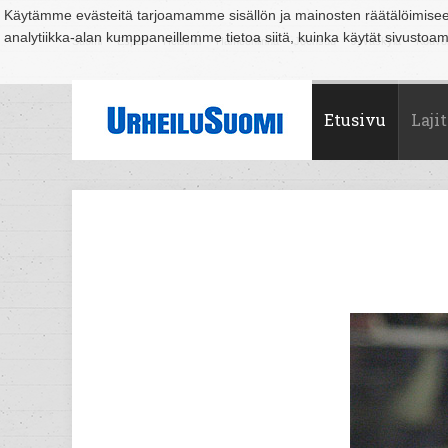
Käytämme evästeitä tarjoamamme sisällön ja mainosten räätälöimise
analytiikka-alan kumppaneillemme tietoa siitä, kuinka käytät sivusto
Suomi
Espoo
Helsinki
Hämeenlinna
Joensuu
Jyväskylä
Kouvo
Etusivu
Lajit