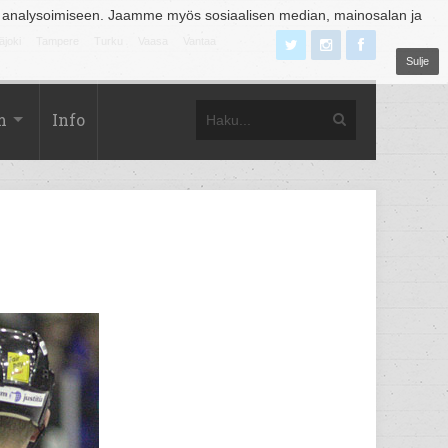
 analysoimiseen. Jaamme myös sosiaalisen median, mainosalan ja
äjoki
Tampere
Turku
Vaasa
Vantaa
Sulje
m
Info