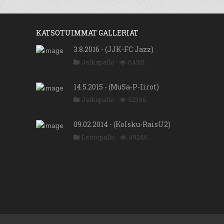
KATSOTUIMMAT GALLERIAT
3.8.2016 - (JJK-FC Jazz)
Jalkapallo
64911
14.5.2015 - (MuSa-P-Iirot)
Jalkapallo
52396
09.02.2014 - (KoIsku-RaisU2)
Lentopallo
49246