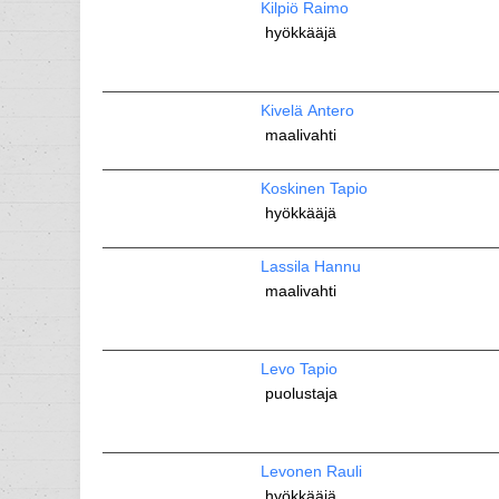
Kilpiö Raimo
hyökkääjä
Kivelä Antero
maalivahti
Koskinen Tapio
hyökkääjä
Lassila Hannu
maalivahti
Levo Tapio
puolustaja
Levonen Rauli
hyökkääjä