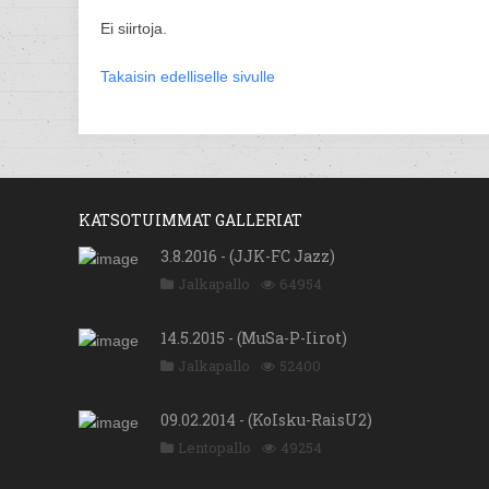
Ei siirtoja.
Takaisin edelliselle sivulle
KATSOTUIMMAT GALLERIAT
3.8.2016 - (JJK-FC Jazz)
Jalkapallo
64954
14.5.2015 - (MuSa-P-Iirot)
Jalkapallo
52400
09.02.2014 - (KoIsku-RaisU2)
Lentopallo
49254