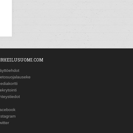
RHEILUSUOMI.COM
äyttöehdot
ietosuojalauseke
ediakortti
ekrytointi
hteystiedot
acebook
nstagram
witter