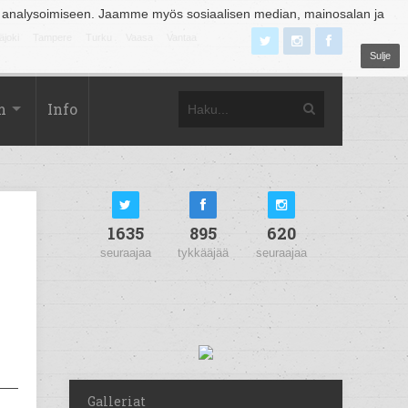
 analysoimiseen. Jaamme myös sosiaalisen median, mainosalan ja
äjoki
Tampere
Turku
Vaasa
Vantaa
Sulje
m
Info
1635
895
620
seuraajaa
tykkääjää
seuraajaa
Galleriat