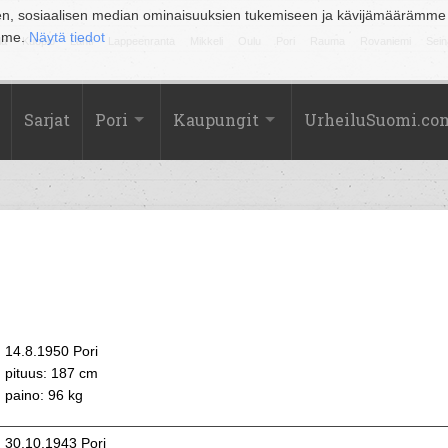
en, sosiaalisen median ominaisuuksien tukemiseen ja kävijämäärämme
amme.
Näytä tiedot
la
Kuopio
Lahti
Lappeenranta
Mikkeli
Oulu
Pori
Rauma
Rovaniemi
Sein
Sarjat
Pori
Kaupungit
UrheiluSuomi.co
14.8.1950 Pori
pituus: 187 cm
paino: 96 kg
30.10.1943 Pori