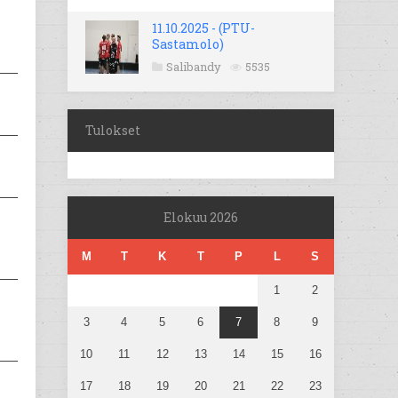
11.10.2025 - (PTU-
Sastamolo)
Salibandy
5535
Tulokset
Elokuu 2026
M
T
K
T
P
L
S
1
2
3
4
5
6
7
8
9
10
11
12
13
14
15
16
17
18
19
20
21
22
23