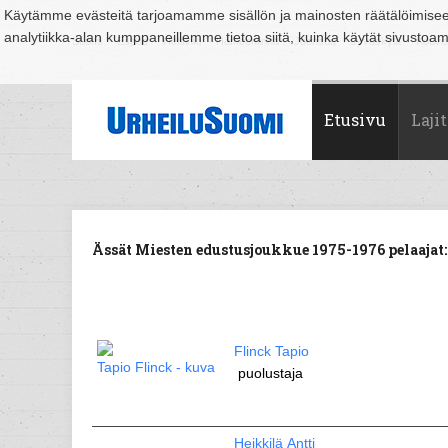
Käytämme evästeitä tarjoamamme sisällön ja mainosten räätälöimise
analytiikka-alan kumppaneillemme tietoa siitä, kuinka käytät sivusto
Suomi
Espoo
Helsinki
Hämeenlinna
Joensuu
Jyväskylä
Kouvo
Etusivu
Lajit
Ässät Miesten edustusjoukkue 1975-1976 pelaajat:
Flinck Tapio
puolustaja
Heikkilä Antti