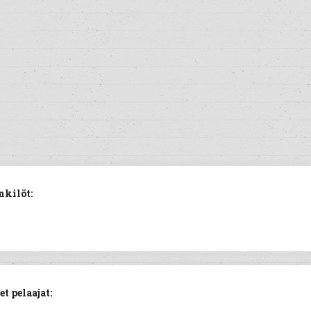
nkilöt:
t pelaajat: