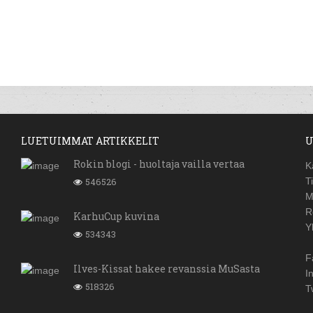
LUETUIMMAT ARTIKKELIT
U
Rokin blogi - huoltaja vailla vertaa
K
546526
T
M
R
KarhuCup kuvina
Y
534343
F
Ilves-Kissat hakee revanssia MuSasta
I
518326
T