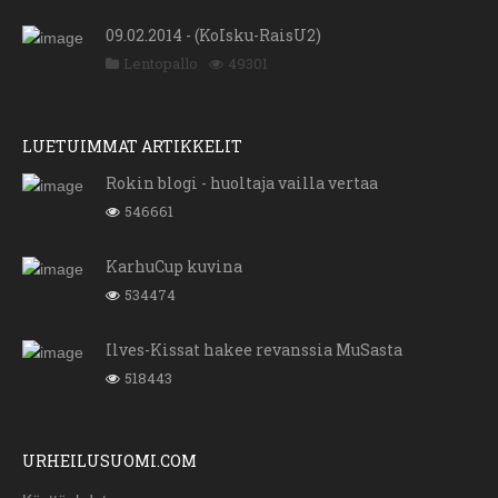
09.02.2014 - (KoIsku-RaisU2)
Lentopallo
49301
LUETUIMMAT ARTIKKELIT
Rokin blogi - huoltaja vailla vertaa
546661
KarhuCup kuvina
534474
Ilves-Kissat hakee revanssia MuSasta
518443
URHEILUSUOMI.COM