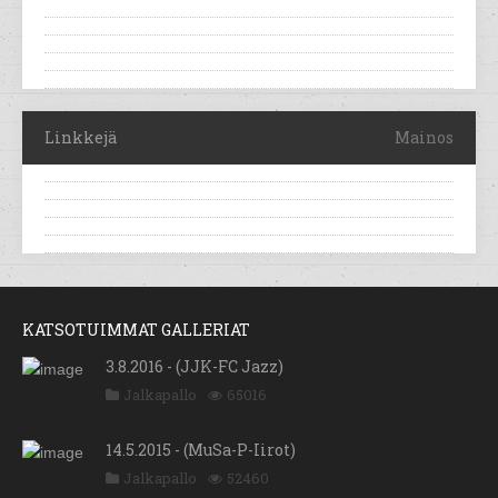
Linkkejä
Mainos
KATSOTUIMMAT GALLERIAT
3.8.2016 - (JJK-FC Jazz)
Jalkapallo
65016
14.5.2015 - (MuSa-P-Iirot)
Jalkapallo
52460