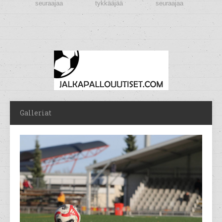
seuraajaa
tykkääjää
seuraajaa
Galleriat