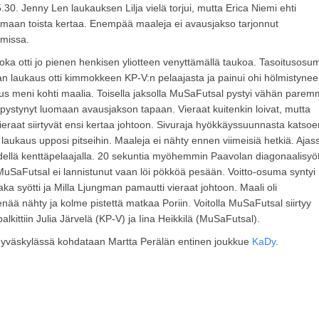
.30. Jenny Len laukauksen Lilja vielä torjui, mutta Erica Niemi ehti
amaan toista kertaa. Enempää maaleja ei avausjakso tarjonnut
emissa.
 joka otti jo pienen henkisen yliotteen venyttämällä taukoa. Tasoitusos
kan laukaus otti kimmokkeen KP-V:n pelaajasta ja painui ohi hölmistyne
ukaus meni kohti maalia. Toisella jaksolla MuSaFutsal pystyi vähän parem
pystynyt luomaan avausjakson tapaan. Vieraat kuitenkin loivat, mutta
vieraat siirtyvät ensi kertaa johtoon. Sivuraja hyökkäyssuunnasta katsoe
la laukaus upposi pitseihin. Maaleja ei nähty ennen viimeisiä hetkiä. Ajas
iidellä kenttäpelaajalla. 20 sekuntia myöhemmin Paavolan diagonaalisyöt
n. MuSaFutsal ei lannistunut vaan löi pökköä pesään. Voitto-osuma syntyi
a syötti ja Milla Ljungman pamautti vieraat johtoon. Maali oli
ää nähty ja kolme pistettä matkaa Poriin. Voitolla MuSaFutsal siirtyy
lkittiin Julia Järvelä (KP-V) ja Iina Heikkilä (MuSaFutsal).
n Jyväskylässä kohdataan Martta Perälän entinen joukkue
KaDy
.