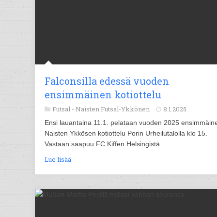
Falconsilla edessä vuoden
ensimmäinen kotiottelu
Futsal -
Naisten Futsal-Ykkönen
8.1.2025
Ensi lauantaina 11.1. pelataan vuoden 2025 ensimmäin
Naisten Ykkösen kotiottelu Porin Urheilutalolla klo 15.
Vastaan saapuu FC Kiffen Helsingistä.
Lue lisää