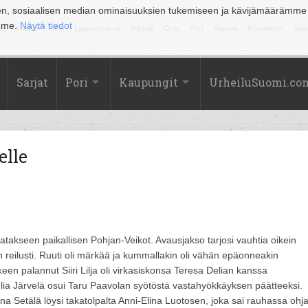
en, sosiaalisen median ominaisuuksien tukemiseen ja kävijämäärämme
amme.
Näytä tiedot
la
Kuopio
Lahti
Lappeenranta
Mikkeli
Oulu
Pori
Rauma
Rovaniemi
Sein
Sarjat
Pori
Kaupungit
UrheiluSuomi.co
elle
atakseen paikallisen Pohjan-Veikot. Avausjakso tarjosi vauhtia oikein
reilusti. Ruuti oli märkää ja kummallakin oli vähän epäonneakin
en palannut Siiri Lilja oli virkasiskonsa Teresa Delian kanssa
Julia Järvelä osui Taru Paavolan syötöstä vastahyökkäyksen päätteeksi.
a Setälä löysi takatolpalta Anni-Elina Luotosen, joka sai rauhassa ohj