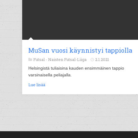
MuSan vuosi käynnistyi tappiolla
Futsal -
Naisten Futsal-Liiga
2.1.2021
Helsingistä tuliaisina kauden ensimmäinen tappio
varsinaisella peliajalla.
Lue lisää