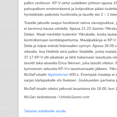
pallon verkkoon. KP-V siirtyi uudelleen johtoon ajassa 15
paluupalloon ensimmäisenä ja kotijoukkue pääsi tuulett
hyvistäkään paikoista huolimatta ja tauolle siis 2 – 1 luk
Toiselle jaksolle saapui henkisesti vahva vierasjoukkue,
ei tarvinnut kauaa odotella. Ajassa 21.23 Jasmin Ylikra
Delian. Maali merkittiin kuitenkin Ylikrakalle, koska la
kontrolloimaan kenttätapahtumia. Maalipaikkoja ei KP-V 
Delia ja tolpat estivät lisämaalien synnyn. Ajassa 28.09 
oikealta. Iina Heikkilä siirsi pallon Setälälle, jonka mata
37.17 KP-V otti aikalisän ja lähti hakemaan tasoitusta v
tavoitti taka-alueelta Erica Niemen, joka tasoitti ottelu
kymmenen sekuntia KP-V:n tasoitusmaalin jälkeen. Ylikrak
MuSaFutsalin
liigahistorian
600.s. Enempää maaleja ei en
sarjan kärkipaikalle ohi Ilveksen. Joukkueiden parhaina pa
MuSaFutsalin ottelut jatkuvat lauantaina klo 18.00, ku
MuSan tiedotteesta / UrheiluSuomi.com
Takaisin edelliselle sivulle