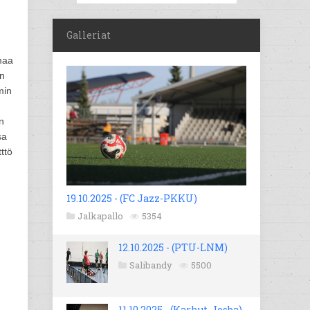
Galleriat
umaa
en
min
n
sa
ttö
19.10.2025 - (FC Jazz-PKKU)
Jalkapallo
5354
12.10.2025 - (PTU-LNM)
Salibandy
5500
11.10.2025 - (Karhut-Josba)