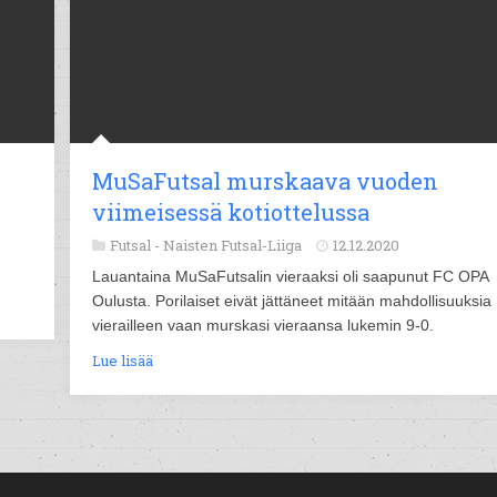
MuSaFutsal murskaava vuoden
viimeisessä kotiottelussa
Futsal -
Naisten Futsal-Liiga
12.12.2020
Lauantaina MuSaFutsalin vieraaksi oli saapunut FC OPA
Oulusta. Porilaiset eivät jättäneet mitään mahdollisuuksia
vierailleen vaan murskasi vieraansa lukemin 9-0.
Lue lisää