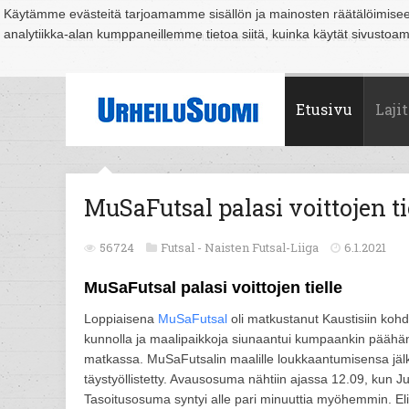
Käytämme evästeitä tarjoamamme sisällön ja mainosten räätälöimise
analytiikka-alan kumppaneillemme tietoa siitä, kuinka käytät sivusto
Suomi
Espoo
Helsinki
Hämeenlinna
Joensuu
Jyväskylä
Kouvo
Etusivu
Lajit
MuSaFutsal palasi voittojen ti
56724
Futsal -
Naisten Futsal-Liiga
6.1.2021
MuSaFutsal palasi voittojen tielle
Loppiaisena
MuSaFutsal
oli matkustanut Kaustisiin kohd
kunnolla ja maalipaikkoja siunaantui kumpaankin päähän 
matkassa. MuSaFutsalin maalille loukkaantumisensa jälke
täystyöllistetty. Avausosuma nähtiin ajassa 12.09, kun 
Tasoitusosuma syntyi alle pari minuuttia myöhemmin. Elin