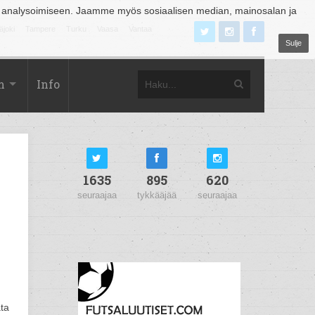
 analysoimiseen. Jaamme myös sosiaalisen median, mainosalan ja
äjoki
Tampere
Turku
Vaasa
Vantaa
Sulje
m
Info
1635
895
620
seuraajaa
tykkääjää
seuraajaa
ata