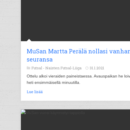
MuSan Martta Perälä nollasi vanha
seuransa
Futsal -
Naisten Futsal-Liiga
31.1.2021
Ottelu alkoi vieraiden paineistaessa. Avauspaikan he loiv
heti ensimmäisellä minuutilla.
Lue lisää