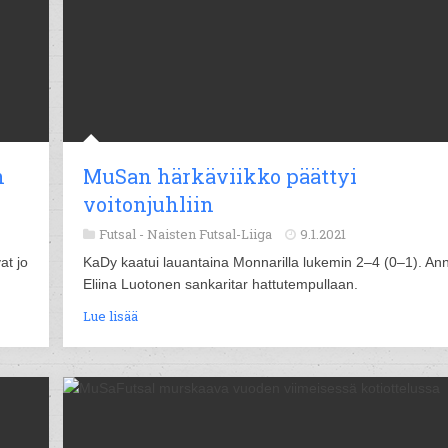
n
MuSan härkäviikko päättyi
voitonjuhliin
Futsal -
Naisten Futsal-Liiga
9.1.2021
at jo
KaDy kaatui lauantaina Monnarilla lukemin 2–4 (0–1). Ann
Eliina Luotonen sankaritar hattutempullaan.
Lue lisää