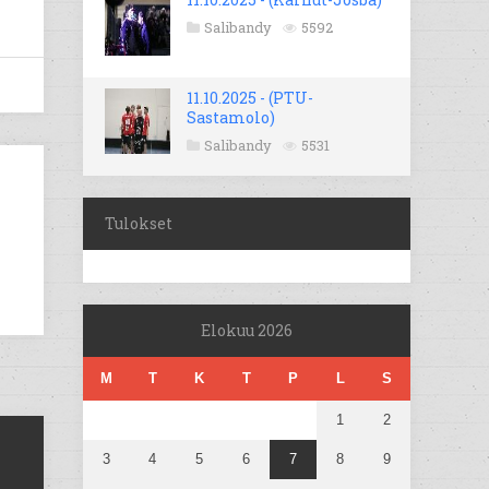
Salibandy
5592
11.10.2025 - (PTU-
Sastamolo)
Salibandy
5531
Tulokset
Elokuu 2026
M
T
K
T
P
L
S
1
2
3
4
5
6
7
8
9