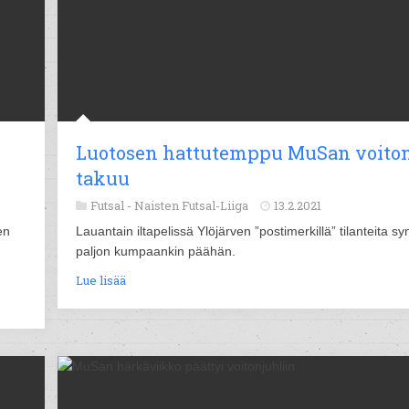
Luotosen hattutemppu MuSan voito
takuu
Futsal -
Naisten Futsal-Liiga
13.2.2021
en
Lauantain iltapelissä Ylöjärven ”postimerkillä” tilanteita syn
paljon kumpaankin päähän.
Lue lisää